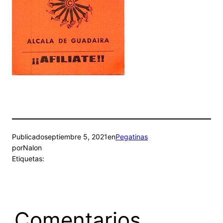
Publicado
septiembre 5, 2021
en
Pegatinas
por
Nalon
Etiquetas:
Comentarios